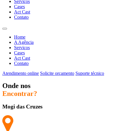
Serviços
Cases
Act Cast
Contato
Home
A Agência
Serviços
Cases
Act Cast
Contato
Atendimento online
Solicite orçamento
Suporte técnico
Onde nos
Encontrar?
Mogi das Cruzes