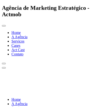
Agência de Marketing Estratégico -
Actmob
Home
A Agência
Serviços
Cases
Act Cast
Contato
Home
A Agência